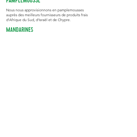
PAMPLEMOUSSE
Nous nous approvisionnons en pamplemousses
auprès des meilleurs fournisseurs de produits frais
d'Afrique du Sud, d'Israël et de Chypre.
MANDARINES
La gamme "facile à éplucher" de Halls comprend
Clementine, Or et Orri dans les tailles 1XX, 1X et 2.
Nous nous approvisionnons auprès de nos
producteurs partenaires pendant les saisons clés.
Les fruits sont disponibles dans le carton d'origine (7
kg ou 10,5 kg).
Déclaration de confidentialité
PAIA Manual
Déclaration de l'esclavage moderne