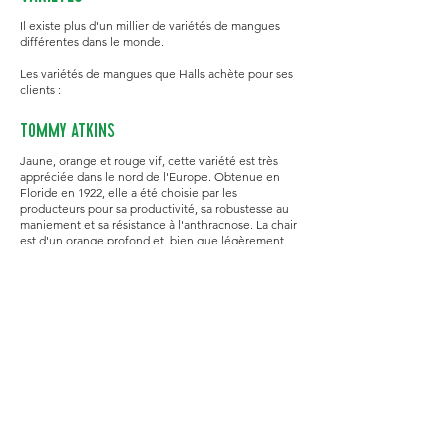
Il existe plus d'un millier de variétés de mangues
différentes dans le monde.
Les variétés de mangues que Halls achète pour ses
clients :
TOMMY ATKINS
Jaune, orange et rouge vif, cette variété est très
appréciée dans le nord de l'Europe. Obtenue en
Floride en 1922, elle a été choisie par les
producteurs pour sa productivité, sa robustesse au
maniement et sa résistance à l'anthracnose. La chair
est d'un orange profond et, bien que légèrement
fibreuse, elle est de bonne qualité.
KEITT
La chair, qui va de l'orange au jaune foncé, est riche
en goût et sa texture est fondante. Sélectionnée en
1939 en Floride, la Keitt a des rendements élevés et